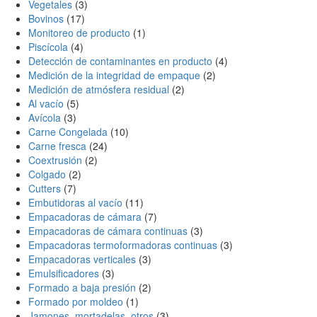
Vegetales
(3)
Bovinos
(17)
Monitoreo de producto
(1)
Piscícola
(4)
Detección de contaminantes en producto
(4)
Medición de la integridad de empaque
(2)
Medición de atmósfera residual
(2)
Al vacío
(5)
Avícola
(3)
Carne Congelada
(10)
Carne fresca
(24)
Coextrusión
(2)
Colgado
(2)
Cutters
(7)
Embutidoras al vacío
(11)
Empacadoras de cámara
(7)
Empacadoras de cámara continuas
(3)
Empacadoras termoformadoras continuas
(3)
Empacadoras verticales
(3)
Emulsificadores
(3)
Formado a baja presión
(2)
Formado por moldeo
(1)
Jamones, mortadelas, otros
(3)