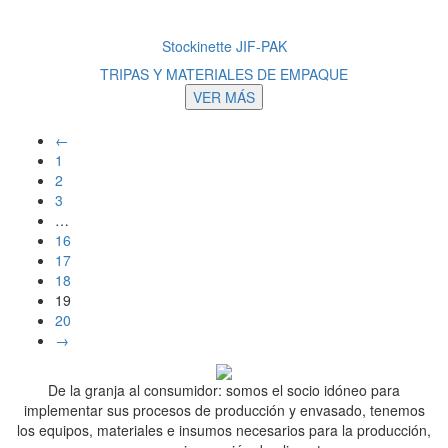
Stockinette JIF-PAK
TRIPAS Y MATERIALES DE EMPAQUE
VER MÁS
←
1
2
3
…
16
17
18
19
20
→
De la granja al consumidor: somos el socio idóneo para
implementar sus procesos de producción y envasado, tenemos
los equipos, materiales e insumos necesarios para la producción,