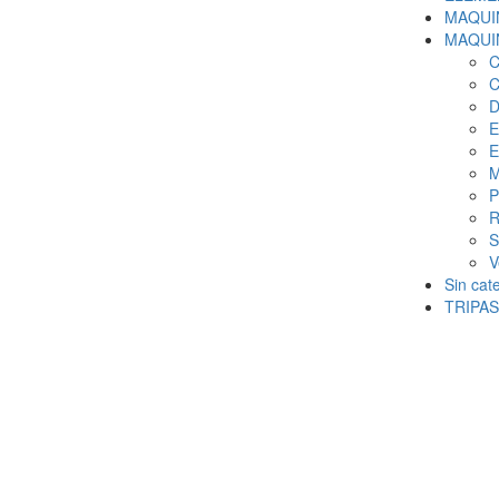
MAQUI
MAQUI
C
C
D
E
E
M
P
R
S
V
Sin cat
TRIPA