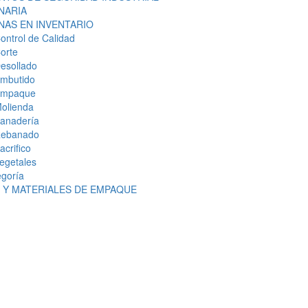
NARIA
NAS EN INVENTARIO
ontrol de Calidad
orte
esollado
mbutido
mpaque
olienda
anadería
ebanado
acrifico
egetales
egoría
S Y MATERIALES DE EMPAQUE