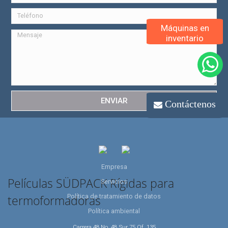
perfiles especiales
Máquinas en
inventario
ENVIAR
Contáctenos
Empresa
Películas SÜDPACK Rígidas para
Servicios
Política de tratamiento de datos
termoformadoras
Política ambiental
Carrera 48 No. 48 Sur 75 Of. 135