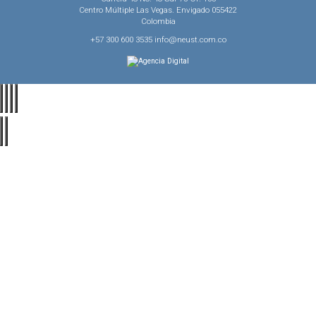
Centro Múltiple Las Vegas. Envigado 055422
Colombia
+57 300 600 3535 info@neust.com.co
Agencia Digital