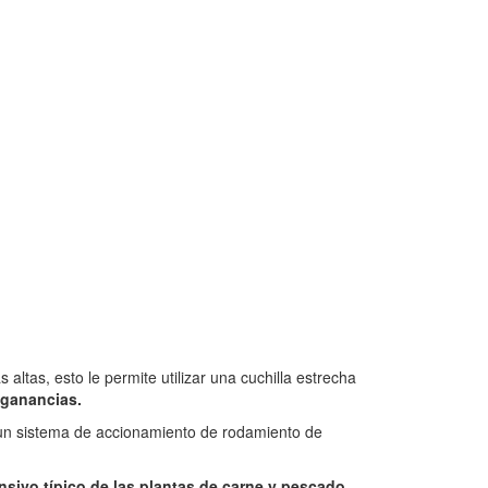
altas, esto le permite utilizar una cuchilla estrecha
 ganancias.
y un sistema de accionamiento de rodamiento de
tensivo típico de las plantas de carne y pescado.