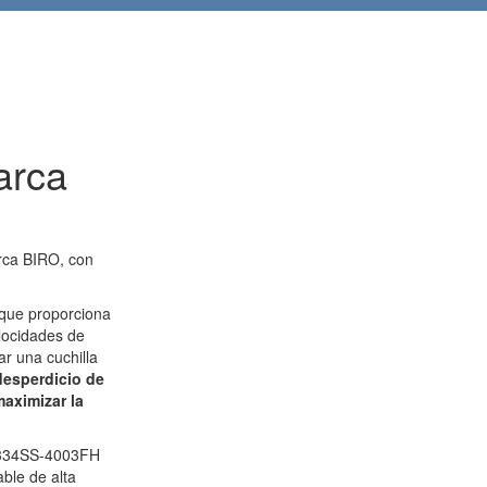
arca
arca BIRO, con
.
 que proporciona
locidades de
zar una cuchilla
desperdicio de
maximizar la
a 3334SS-4003FH
ble de alta