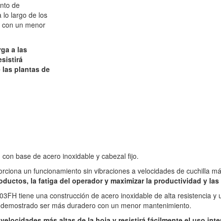
ento de
 lo largo de los
 con un menor
rga a las
sistirá
 las plantas de
 con base de acero inoxidable y cabezal fijo.
orciona un funcionamiento sin vibraciones a velocidades de cuchilla más 
oductos, la fatiga del operador y maximizar la productividad y las
4003FH tiene una construcción de acero inoxidable de alta resistencia 
 ha demostrado ser más duradero con un menor mantenimiento.
s velocidades más altas de la hoja y resistirá fácilmente el uso in