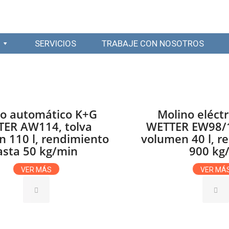
SERVICIOS
TRABAJE CON NOSOTROS
no automático K+G
Molino eléct
ER AW114, tolva
WETTER EW98/1
 110 l, rendimiento
volumen 40 l, r
asta 50 kg/min
900 kg
VER MÁS
VER MÁ