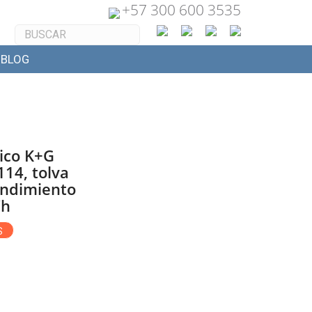
+
57 300 600 3535
BLOG
rico K+G
14, tolva
endimiento
/h
S