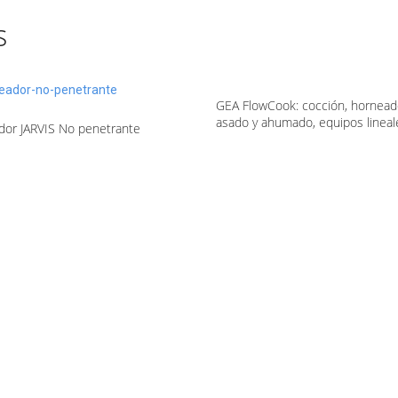
s
GEA FlowCook: cocción, hornead
asado y ahumado, equipos lineal
or JARVIS No penetrante