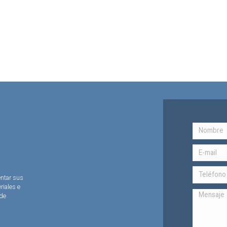
entar sus
riales e
 de