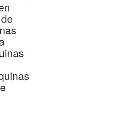
 en
 de
inas
a
uinas
quinas
de