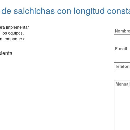
 de salchichas con longitud co
para implementar
 los equipos,
ión, empaque e
iental