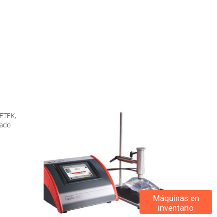
ETEK,
sado
Máquinas en
inventario