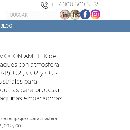
+
57 300 600 3535
BLOG
s MOCON AMETEK de
aques con atmósfera
AP): O2 , CO2 y CO -
striales para
aquinas para procesar
Maquinas empacadoras
es en empaques con atmósfera
 , CO2 y CO