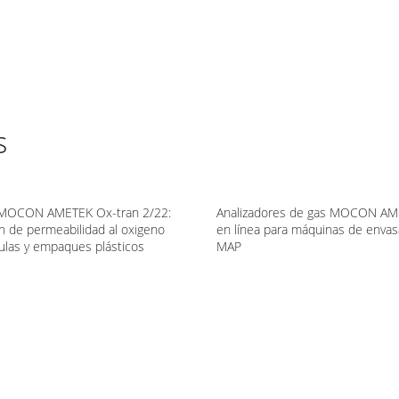
s
 MOCON AMETEK Ox-tran 2/22:
Analizadores de gas MOCON AM
n de permeabilidad al oxigeno
en línea para máquinas de enva
culas y empaques plásticos
MAP