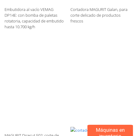
Embutidora al vacío VEMAG
Cortadora MAGURIT Galan, para
DP14E: con bomba de paletas
corte delicado de productos
rotatoria, capacidad de embutido
frescos
hasta 10.700 kg/h
Máquinas en
MAGURIT Dicecut 502: corte de