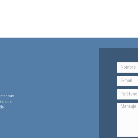
entar sus
riales e
 de