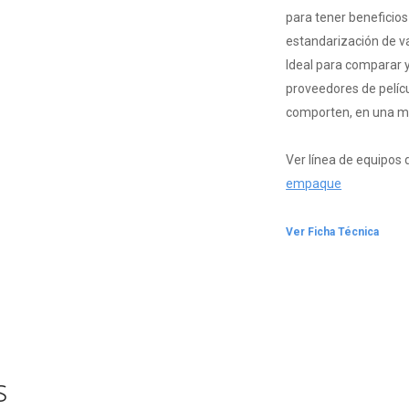
para tener beneficios
estandarización de va
Ideal para comparar y
proveedores de pelí
comporten, en una ma
Ver línea de equipos 
empaque
Ver Ficha Técnica
s