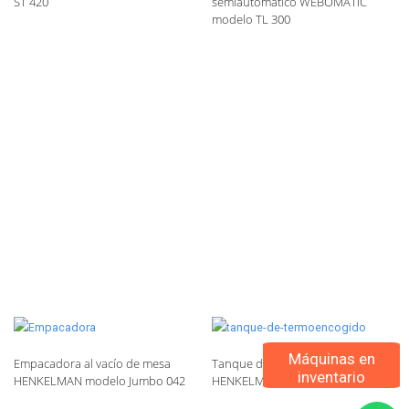
ST 420
semiautomático WEBOMATIC
modelo TL 300
Máquinas en
Empacadora al vacío de mesa
Tanque de termoencogido
inventario
HENKELMAN modelo Jumbo 042
HENKELMAN modelo Diptank 100