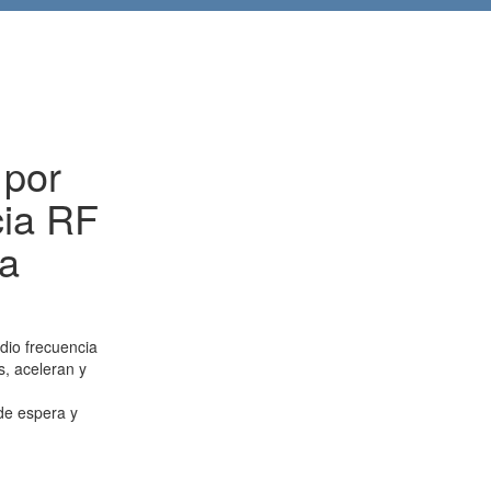
 por
cia RF
a
dio frecuencia
s, aceleran y
de espera y